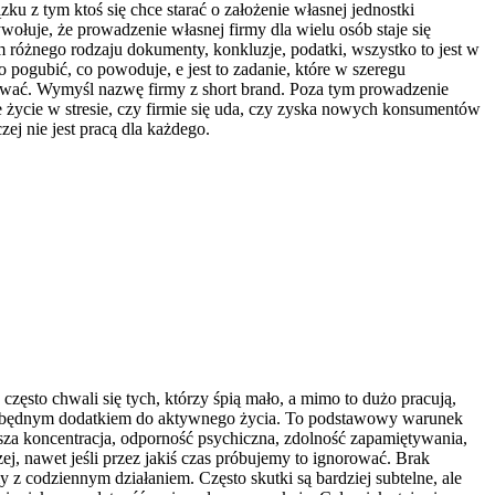
ku z tym ktoś się chce starać o założenie własnej jednostki
łuje, że prowadzenie własnej firmy dla wielu osób staje się
 różnego rodzaju dokumenty, konkluzje, podatki, wszystko to jest w
pogubić, co powoduje, e jest to zadanie, które w szeregu
żować. Wymyśl nazwę firmy z short brand. Poza tym prowadzenie
głe życie w stresie, czy firmie się uda, czy zyska nowych konsumentów
ej nie jest pracą dla każdego.
zęsto chwali się tych, którzy śpią mało, a mimo to dużo pracują,
m ani zbędnym dodatkiem do aktywnego życia. To podstawowy warunek
sza koncentracja, odporność psychiczna, zdolność zapamiętywania,
zej, nawet jeśli przez jakiś czas próbujemy to ignorować. Brak
 z codziennym działaniem. Często skutki są bardziej subtelne, ale