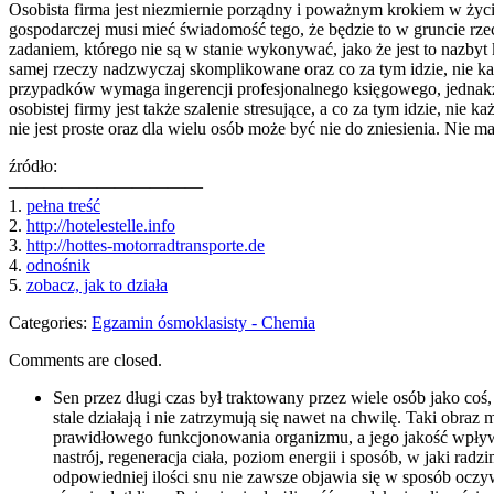
Osobista firma jest niezmiernie porządny i poważnym krokiem w życiu,
gospodarczej musi mieć świadomość tego, że będzie to w gruncie rze
zadaniem, którego nie są w stanie wykonywać, jako że jest to nazb
samej rzeczy nadzwyczaj skomplikowane oraz co za tym idzie, nie ka
przypadków wymaga ingerencji profesjonalnego księgowego, jednakże
osobistej firmy jest także szalenie stresujące, a co za tym idzie, ni
nie jest proste oraz dla wielu osób może być nie do zniesienia. Nie 
źródło:
———————————
1.
pełna treść
2.
http://hotelestelle.info
3.
http://hottes-motorradtransporte.de
4.
odnośnik
5.
zobacz, jak to działa
Categories:
Egzamin ósmoklasisty - Chemia
Comments are closed.
Sen przez długi czas był traktowany przez wiele osób jako coś
stale działają i nie zatrzymują się nawet na chwilę. Taki obr
prawidłowego funkcjonowania organizmu, a jego jakość wpływa
nastrój, regeneracja ciała, poziom energii i sposób, w jaki rad
odpowiedniej ilości snu nie zawsze objawia się w sposób oczyw