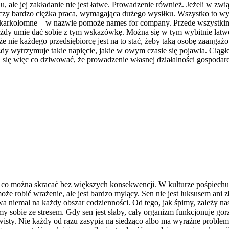
 ale jej zakładanie nie jest łatwe. Prowadzenie również. Jeżeli w związ
czy bardzo ciężka praca, wymagająca dużego wysiłku. Wszystko to wywo
yt karkołomne – w nazwie pomoże names for company. Przede wszystkim
żdy umie dać sobie z tym wskazówkę. Można się w tym wybitnie łatwo 
 nie każdego przedsiębiorcę jest na to stać, żeby taką osobę zaanga
e każdy wytrzymuje takie napięcie, jakie w owym czasie się pojawia. Cią
ma się więc co dziwować, że prowadzenie własnej działalności gospodarcz
, co można skracać bez większych konsekwencji. W kulturze pośpiechu c
az może robić wrażenie, ale jest bardzo mylący. Sen nie jest luksuse
 niemal na każdy obszar codzienności. Od tego, jak śpimy, zależy na
zimy sobie ze stresem. Gdy sen jest słaby, cały organizm funkcjonuje gor
isty. Nie każdy od razu zasypia na siedząco albo ma wyraźne problemy