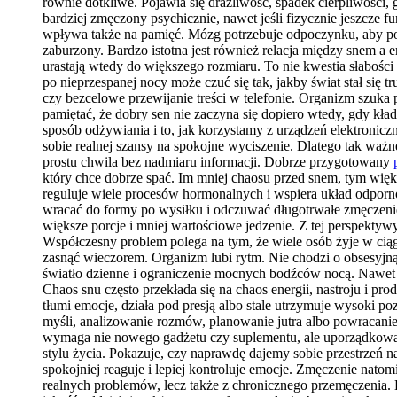
równie dotkliwe. Pojawia się drażliwość, spadek cierpliwości,
bardziej zmęczony psychicznie, nawet jeśli fizycznie jeszcze 
wpływa także na pamięć. Mózg potrzebuje odpoczynku, aby porz
zaburzony. Bardzo istotna jest również relacja między snem a 
urastają wtedy do większego rozmiaru. To nie kwestia słabości
po nieprzespanej nocy może czuć się tak, jakby świat stał się t
czy bezcelowe przewijanie treści w telefonie. Organizm szuka
pamiętać, że dobry sen nie zaczyna się dopiero wtedy, gdy kład
sposób odżywiania i to, jak korzystamy z urządzeń elektronic
sobie realnej szansy na spokojne wyciszenie. Dlatego tak ważne
prostu chwila bez nadmiaru informacji. Dobrze przygotowany
który chce dobrze spać. Im mniej chaosu przed snem, tym wię
reguluje wiele procesów hormonalnych i wspiera układ odporno
wracać do formy po wysiłku i odczuwać długotrwałe zmęczenie.
większe porcje i mniej wartościowe jedzenie. Z tej perspektyw
Współczesny problem polega na tym, że wiele osób żyje w ciąg
zasnąć wieczorem. Organizm lubi rytm. Nie chodzi o obsesyjną
światło dzienne i ograniczenie mocnych bodźców nocą. Nawet jeś
Chaos snu często przekłada się na chaos energii, nastroju i 
tłumi emocje, działa pod presją albo stale utrzymuje wysoki po
myśli, analizowanie rozmów, planowanie jutra albo powracanie
wymaga nie nowego gadżetu czy suplementu, ale uporządkowani
stylu życia. Pokazuje, czy naprawdę dajemy sobie przestrzeń n
spokojniej reaguje i lepiej kontroluje emocje. Zmęczenie nato
realnych problemów, lecz także z chronicznego przemęczenia. 