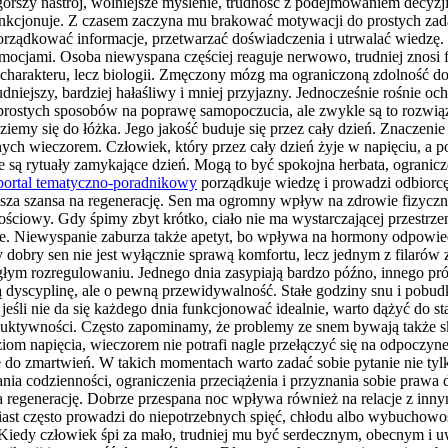
 gorszy nastrój, wolniejsze myślenie, trudność z podejmowaniem decyzj
funkcjonuje. Z czasem zaczyna mu brakować motywacji do prostych zada
ądkować informacje, przetwarzać doświadczenia i utrwalać wiedzę. Gdy
emocjami. Osoba niewyspana częściej reaguje nerwowo, trudniej znosi 
 charakteru, lecz biologii. Zmęczony mózg ma ograniczoną zdolność do
rudniejszy, bardziej hałaśliwy i mniej przyjazny. Jednocześnie rośnie o
 prostych sposobów na poprawę samopoczucia, ale zwykle są to rozwiąz
ziemy się do łóżka. Jego jakość buduje się przez cały dzień. Znaczenie
znych wieczorem. Człowiek, który przez cały dzień żyje w napięciu, a
 są rytuały zamykające dzień. Mogą to być spokojna herbata, ograniczen
portal tematyczno-poradnikowy
porządkuje wiedzę i prowadzi odbiorc
ksza szansa na regenerację. Sen ma ogromny wpływ na zdrowie fizycz
ściowy. Gdy śpimy zbyt krótko, ciało nie ma wystarczającej przestrze
 Niewyspanie zaburza także apetyt, bo wpływa na hormony odpowiedzia
y dobry sen nie jest wyłącznie sprawą komfortu, lecz jednym z filarów
łym rozregulowaniu. Jednego dnia zasypiają bardzo późno, innego prób
 dyscyplinę, ale o pewną przewidywalność. Stałe godziny snu i pobudk
li nie da się każdego dnia funkcjonować idealnie, warto dążyć do stab
produktywności. Często zapominamy, że problemy ze snem bywają także 
ziom napięcia, wieczorem nie potrafi nagle przełączyć się na odpoczynek
 do zmartwień. W takich momentach warto zadać sobie pytanie nie tylk
a codzienności, ograniczenia przeciążenia i przyznania sobie prawa 
a regenerację. Dobrze przespana noc wpływa również na relacje z inny
miast często prowadzi do niepotrzebnych spięć, chłodu albo wybuchowo
Kiedy człowiek śpi za mało, trudniej mu być serdecznym, obecnym i u