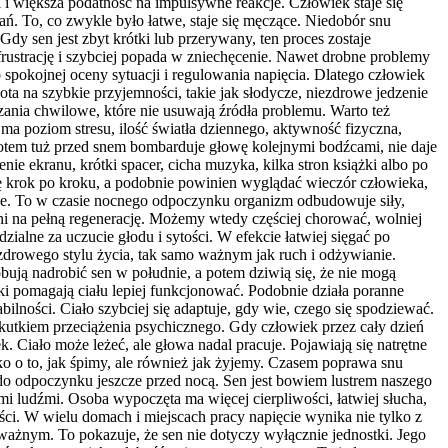
i i większa podatność na impulsywne reakcje. Człowiek staje się
ń. To, co zwykle było łatwe, staje się męczące. Niedobór snu
 sen jest zbyt krótki lub przerywany, ten proces zostaje
frustrację i szybciej popada w zniechęcenie. Nawet drobne problemy
 spokojnej oceny sytuacji i regulowania napięcia. Dlatego człowiek
chota na szybkie przyjemności, takie jak słodycze, niezdrowe jedzenie
ania chwilowe, które nie usuwają źródła problemu. Warto też
 ma poziom stresu, ilość światła dziennego, aktywność fizyczna,
 potem tuż przed snem bombarduje głowę kolejnymi bodźcami, nie daje
ie ekranu, krótki spacer, cicha muzyka, kilka stron książki albo po
ę krok po kroku, a podobnie powinien wyglądać wieczór człowieka,
ne. To w czasie nocnego odpoczynku organizm odbudowuje siły,
ni na pełną regenerację. Możemy wtedy częściej chorować, wolniej
lne za uczucie głodu i sytości. W efekcie łatwiej sięgać po
 zdrowego stylu życia, tak samo ważnym jak ruch i odżywianie.
ują nadrobić sen w południe, a potem dziwią się, że nie mogą
i pomagają ciału lepiej funkcjonować. Podobnie działa poranne
ilności. Ciało szybciej się adaptuje, gdy wie, czego się spodziewać.
skutkiem przeciążenia psychicznego. Gdy człowiek przez cały dzień
. Ciało może leżeć, ale głowa nadal pracuje. Pojawiają się natrętne
o o to, jak śpimy, ale również jak żyjemy. Czasem poprawa snu
do odpoczynku jeszcze przed nocą. Sen jest bowiem lustrem naszego
mi ludźmi. Osoba wypoczęta ma więcej cierpliwości, łatwiej słucha,
ści. W wielu domach i miejscach pracy napięcie wynika nie tylko z
ważnym. To pokazuje, że sen nie dotyczy wyłącznie jednostki. Jego