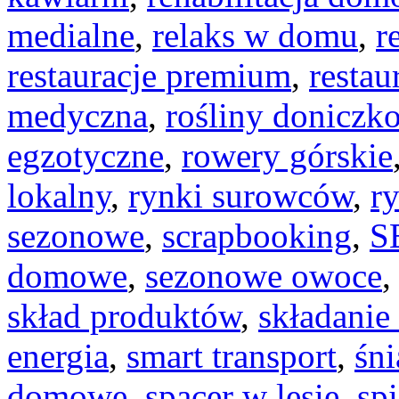
medialne
,
relaks w domu
,
r
restauracje premium
,
restau
medyczna
,
rośliny doniczk
egzotyczne
,
rowery górskie
lokalny
,
rynki surowców
,
r
sezonowe
,
scrapbooking
,
S
domowe
,
sezonowe owoce
skład produktów
,
składanie
energia
,
smart transport
,
śn
domowe
,
spacer w lesie
,
sp