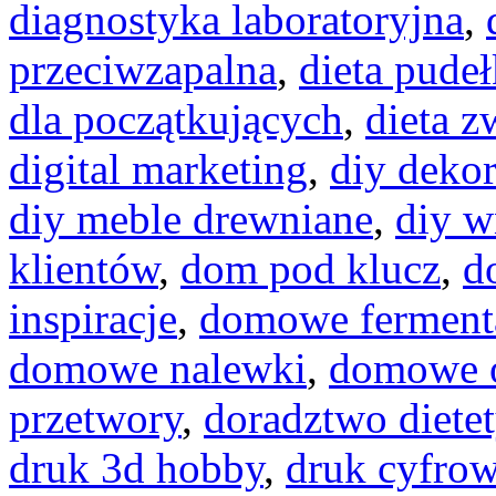
diagnostyka laboratoryjna
,
przeciwzapalna
,
dieta pude
dla początkujących
,
dieta z
digital marketing
,
diy dekor
diy meble drewniane
,
diy w
klientów
,
dom pod klucz
,
d
inspiracje
,
domowe ferment
domowe nalewki
,
domowe o
przetwory
,
doradztwo diete
druk 3d hobby
,
druk cyfro