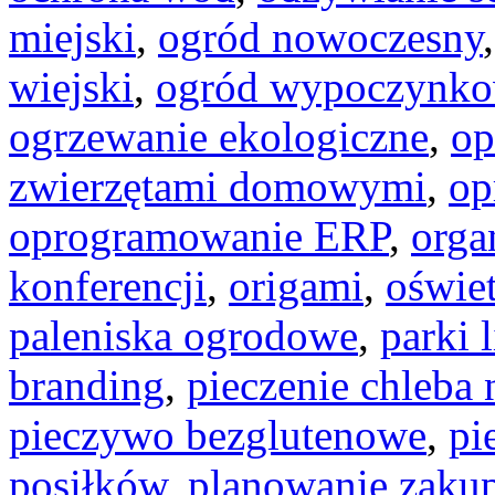
miejski
,
ogród nowoczesny
wiejski
,
ogród wypoczynk
ogrzewanie ekologiczne
,
op
zwierzętami domowymi
,
op
oprogramowanie ERP
,
orga
konferencji
,
origami
,
oświe
paleniska ogrodowe
,
parki 
branding
,
pieczenie chleba 
pieczywo bezglutenowe
,
pi
posiłków
,
planowanie zaku