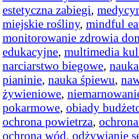
estetyczna zabiegi
,
medycyn
miejskie rośliny
,
mindful ea
monitorowanie zdrowia d
edukacyjne
,
multimedia kul
narciarstwo biegowe
,
nauka
pianinie
,
nauka śpiewu
,
naw
żywieniowe
,
niemarnowanie
pokarmowe
,
obiady budżet
ochrona powietrza
,
ochrona
ochrona wód
,
odżywianie s