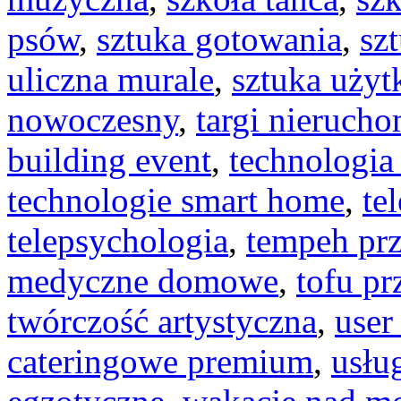
psów
,
sztuka gotowania
,
sz
uliczna murale
,
sztuka uży
nowoczesny
,
targi nieruch
building event
,
technologi
technologie smart home
,
te
telepsychologia
,
tempeh prz
medyczne domowe
,
tofu pr
twórczość artystyczna
,
user
cateringowe premium
,
usłu