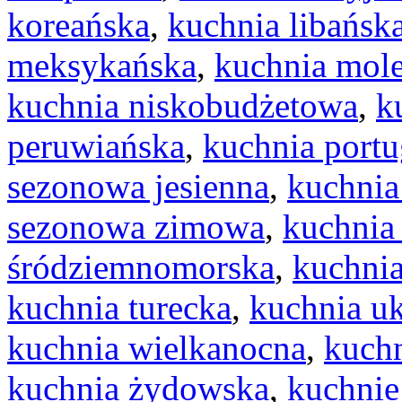
koreańska
,
kuchnia libańsk
meksykańska
,
kuchnia mol
kuchnia niskobudżetowa
,
k
peruwiańska
,
kuchnia portu
sezonowa jesienna
,
kuchnia
sezonowa zimowa
,
kuchnia
śródziemnomorska
,
kuchnia
kuchnia turecka
,
kuchnia uk
kuchnia wielkanocna
,
kuchn
kuchnia żydowska
,
kuchnie