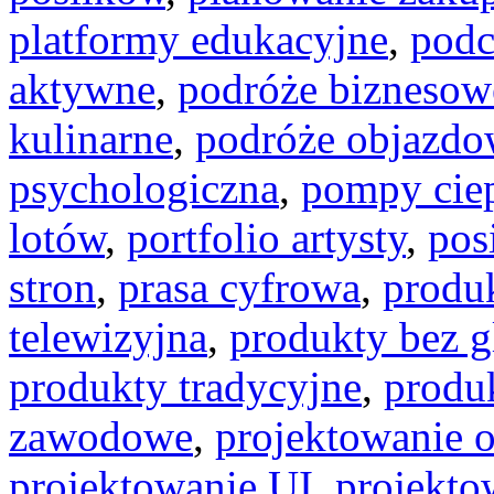
platformy edukacyjne
,
podc
aktywne
,
podróże biznesow
kulinarne
,
podróże objazdo
psychologiczna
,
pompy cie
lotów
,
portfolio artysty
,
pos
stron
,
prasa cyfrowa
,
produ
telewizyjna
,
produkty bez g
produkty tradycyjne
,
produ
zawodowe
,
projektowanie 
projektowanie UI
,
projekt