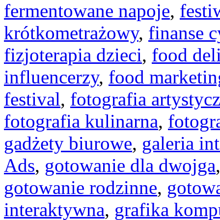
fermentowane napoje
,
festi
krótkometrażowy
,
finanse 
fizjoterapia dzieci
,
food del
influencerzy
,
food marketin
festival
,
fotografia artystyc
fotografia kulinarna
,
fotogr
gadżety biurowe
,
galeria in
Ads
,
gotowanie dla dwojga
gotowanie rodzinne
,
gotowa
interaktywna
,
grafika kom