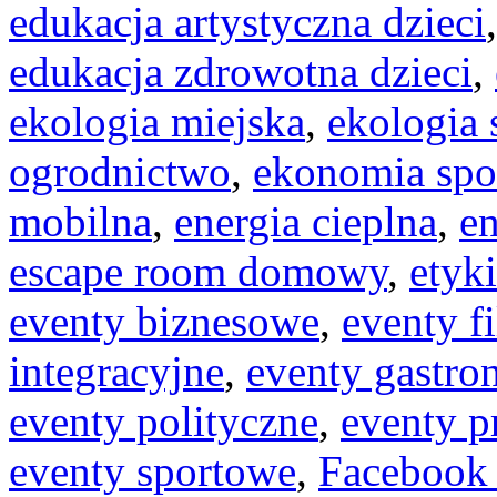
edukacja artystyczna dzieci
edukacja zdrowotna dzieci
,
ekologia miejska
,
ekologia 
ogrodnictwo
,
ekonomia spo
mobilna
,
energia cieplna
,
en
escape room domowy
,
etyk
eventy biznesowe
,
eventy f
integracyjne
,
eventy gastro
eventy polityczne
,
eventy 
eventy sportowe
,
Facebook