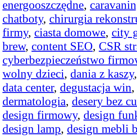
energooszczędne
,
caravani
chatboty
,
chirurgia rekonst
firmy
,
ciasta domowe
,
city 
brew
,
content SEO
,
CSR str
cyberbezpieczeństwo firm
wolny dzieci
,
dania z kaszy
data center
,
degustacja win
dermatologia
,
desery bez c
design firmowy
,
design fun
design lamp
,
design mebli 