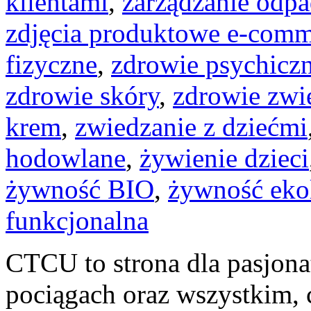
klientami
,
zarządzanie odp
zdjęcia produktowe e-comm
fizyczne
,
zdrowie psychicz
zdrowie skóry
,
zdrowie zwi
krem
,
zwiedzanie z dziećmi
hodowlane
,
żywienie dzieci
żywność BIO
,
żywność ekol
funkcjonalna
CTCU to strona dla pasjonat
pociągach oraz wszystkim, co