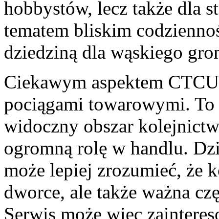
hobbystów, lecz także dla st
tematem bliskim codziennośc
dziedziną dla wąskiego gro
Ciekawym aspektem CTCU je
pociągami towarowymi. To 
widoczny obszar kolejnict
ogromną rolę w handlu. Dzi
może lepiej zrozumieć, że ko
dworce, ale także ważna cz
Serwis może więc zainteres