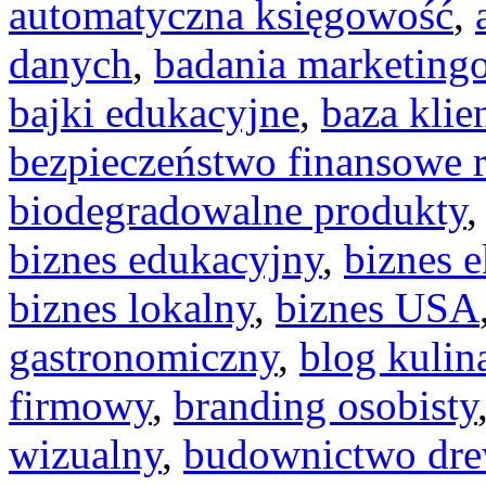
automatyczna księgowość
,
danych
,
badania marketing
bajki edukacyjne
,
baza klie
bezpieczeństwo finansowe 
biodegradowalne produkty
biznes edukacyjny
,
biznes 
biznes lokalny
,
biznes USA
gastronomiczny
,
blog kulin
firmowy
,
branding osobisty
wizualny
,
budownictwo dre