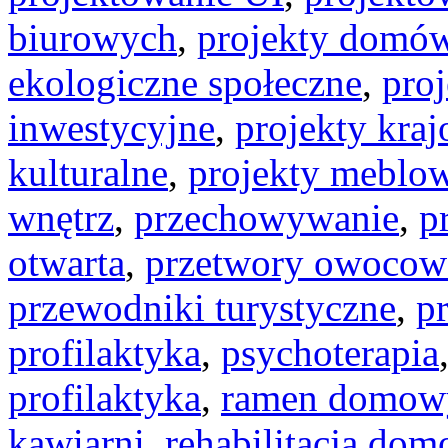
biurowych
,
projekty domó
ekologiczne społeczne
,
proj
inwestycyjne
,
projekty kra
kulturalne
,
projekty meblo
wnętrz
,
przechowywanie
,
p
otwarta
,
przetwory owocow
przewodniki turystyczne
,
p
profilaktyka
,
psychoterapia
profilaktyka
,
ramen domow
kawiarni
,
rehabilitacja do