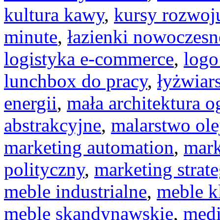
kultura kawy
,
kursy rozwoj
minute
,
łazienki nowoczesn
logistyka e-commerce
,
logo
lunchbox do pracy
,
łyżwiar
energii
,
mała architektura 
abstrakcyjne
,
malarstwo ole
marketing automation
,
mark
polityczny
,
marketing strat
meble industrialne
,
meble k
meble skandynawskie
,
medi