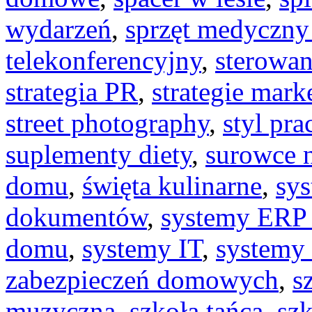
wydarzeń
,
sprzęt medyczny
telekonferencyjny
,
sterowan
strategia PR
,
strategie mar
street photography
,
styl pra
suplementy diety
,
surowce n
domu
,
święta kulinarne
,
sy
dokumentów
,
systemy ERP 
domu
,
systemy IT
,
systemy
zabezpieczeń domowych
,
s
muzyczna
,
szkoła tańca
,
szk