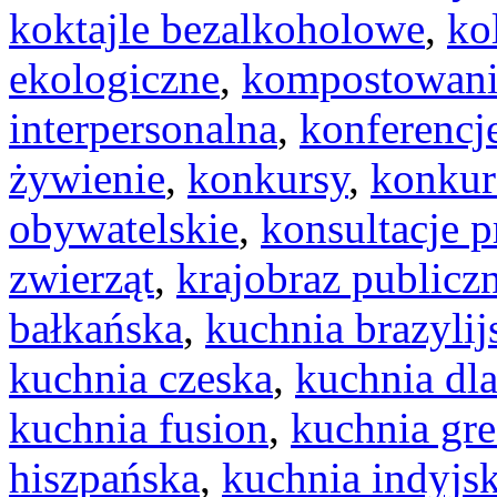
koktajle bezalkoholowe
,
ko
ekologiczne
,
kompostowan
interpersonalna
,
konferencj
żywienie
,
konkursy
,
konkur
obywatelskie
,
konsultacje 
zwierząt
,
krajobraz publicz
bałkańska
,
kuchnia brazylij
kuchnia czeska
,
kuchnia dla
kuchnia fusion
,
kuchnia gr
hiszpańska
,
kuchnia indyjs