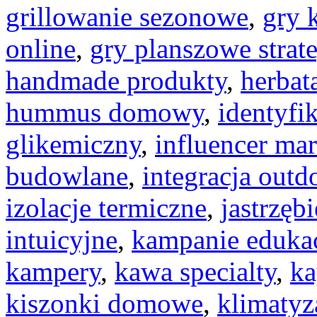
grillowanie sezonowe
,
gry 
online
,
gry planszowe strat
handmade produkty
,
herbat
hummus domowy
,
identyfi
glikemiczny
,
influencer ma
budowlane
,
integracja outd
izolacje termiczne
,
jastrzęb
intuicyjne
,
kampanie eduka
kampery
,
kawa specialty
,
ka
kiszonki domowe
,
klimatyz