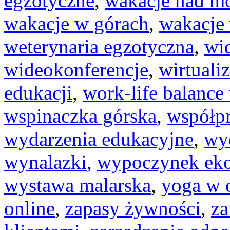
egzotyczne
,
wakacje nad m
wakacje w górach
,
wakacje
weterynaria egzotyczna
,
wi
wideokonferencje
,
wirtuali
edukacji
,
work-life balanc
wspinaczka górska
,
współp
wydarzenia edukacyjne
,
wy
wynalazki
,
wypoczynek eko
wystawa malarska
,
yoga w 
online
,
zapasy żywności
,
za