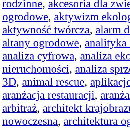
rodzinne
,
akcesoria dla zw
ogrodowe
,
aktywizm ekolo
aktywność twórcza
,
alarm 
altany ogrodowe
,
analityka
analiza cyfrowa
,
analiza e
nieruchomości
,
analiza spr
3D
,
animal rescue
,
aplikacj
aranżacja restauracji
,
aranża
arbitraż
,
architekt krajobraz
nowoczesna
,
architektura 