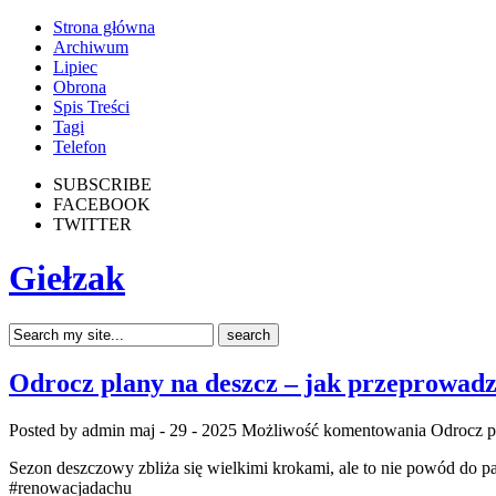
Strona główna
Archiwum
Lipiec
Obrona
Spis Treści
Tagi
Telefon
SUBSCRIBE
FACEBOOK
TWITTER
Giełzak
Odrocz plany na deszcz – jak przeprowad
Posted by admin
maj - 29 - 2025
Możliwość komentowania
Odrocz p
Sezon deszczowy zbliża się wielkimi krokami, ale to nie powód do p
#renowacjadachu