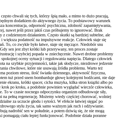
zęsto chwali się tych, którzy śpią mało, a mimo to dużo pracują,
m ani zbędnym dodatkiem do aktywnego życia. To podstawowy warunek
sza koncentracja, odporność psychiczna, zdolność zapamiętywania,
zej, nawet jeśli przez jakiś czas próbujemy to ignorować. Brak
 z codziennym działaniem. Często skutki są bardziej subtelne, ale
i i większa podatność na impulsywne reakcje. Człowiek staje się
ń. To, co zwykle było łatwe, staje się męczące. Niedobór snu
 sen jest zbyt krótki lub przerywany, ten proces zostaje
frustrację i szybciej popada w zniechęcenie. Nawet drobne problemy
 spokojnej oceny sytuacji i regulowania napięcia. Dlatego człowiek
chota na szybkie przyjemności, takie jak słodycze, niezdrowe jedzenie
ania chwilowe, które nie usuwają źródła problemu. Warto też
 ma poziom stresu, ilość światła dziennego, aktywność fizyczna,
 potem tuż przed snem bombarduje głowę kolejnymi bodźcami, nie daje
ie ekranu, krótki spacer, cicha muzyka, kilka stron książki albo po
ę krok po kroku, a podobnie powinien wyglądać wieczór człowieka,
ne. To w czasie nocnego odpoczynku organizm odbudowuje siły,
ni na pełną regenerację. Możemy wtedy częściej chorować, wolniej
lne za uczucie głodu i sytości. W efekcie łatwiej sięgać po
 zdrowego stylu życia, tak samo ważnym jak ruch i odżywianie.
ują nadrobić sen w południe, a potem dziwią się, że nie mogą
i pomagają ciału lepiej funkcjonować. Podobnie działa poranne