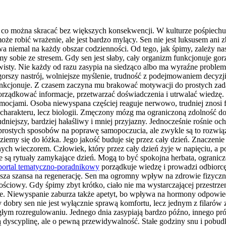
, co można skracać bez większych konsekwencji. W kulturze pośpiechu c
az może robić wrażenie, ale jest bardzo mylący. Sen nie jest luksuse
 niemal na każdy obszar codzienności. Od tego, jak śpimy, zależy na
zimy sobie ze stresem. Gdy sen jest słaby, cały organizm funkcjonuje gor
isty. Nie każdy od razu zasypia na siedząco albo ma wyraźne problemy
 gorszy nastrój, wolniejsze myślenie, trudność z podejmowaniem decyzj
funkcjonuje. Z czasem zaczyna mu brakować motywacji do prostych zada
ądkować informacje, przetwarzać doświadczenia i utrwalać wiedzę. Gdy
emocjami. Osoba niewyspana częściej reaguje nerwowo, trudniej znosi 
 charakteru, lecz biologii. Zmęczony mózg ma ograniczoną zdolność do
rudniejszy, bardziej hałaśliwy i mniej przyjazny. Jednocześnie rośnie o
 prostych sposobów na poprawę samopoczucia, ale zwykle są to rozwiąz
ziemy się do łóżka. Jego jakość buduje się przez cały dzień. Znaczenie
znych wieczorem. Człowiek, który przez cały dzień żyje w napięciu, a
 są rytuały zamykające dzień. Mogą to być spokojna herbata, ograniczen
portal tematyczno-poradnikowy
porządkuje wiedzę i prowadzi odbiorc
ksza szansa na regenerację. Sen ma ogromny wpływ na zdrowie fizycz
ściowy. Gdy śpimy zbyt krótko, ciało nie ma wystarczającej przestrze
 Niewyspanie zaburza także apetyt, bo wpływa na hormony odpowiedzia
y dobry sen nie jest wyłącznie sprawą komfortu, lecz jednym z filarów
łym rozregulowaniu. Jednego dnia zasypiają bardzo późno, innego prób
 dyscyplinę, ale o pewną przewidywalność. Stałe godziny snu i pobudk