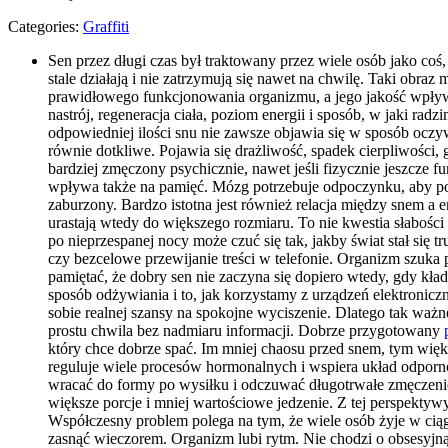
Categories:
Graffiti
Sen przez długi czas był traktowany przez wiele osób jako coś
stale działają i nie zatrzymują się nawet na chwilę. Taki obr
prawidłowego funkcjonowania organizmu, a jego jakość wpływa
nastrój, regeneracja ciała, poziom energii i sposób, w jaki rad
odpowiedniej ilości snu nie zawsze objawia się w sposób oczyw
równie dotkliwe. Pojawia się drażliwość, spadek cierpliwości,
bardziej zmęczony psychicznie, nawet jeśli fizycznie jeszcze 
wpływa także na pamięć. Mózg potrzebuje odpoczynku, aby porz
zaburzony. Bardzo istotna jest również relacja między snem a 
urastają wtedy do większego rozmiaru. To nie kwestia słabości
po nieprzespanej nocy może czuć się tak, jakby świat stał się t
czy bezcelowe przewijanie treści w telefonie. Organizm szuka
pamiętać, że dobry sen nie zaczyna się dopiero wtedy, gdy kład
sposób odżywiania i to, jak korzystamy z urządzeń elektronic
sobie realnej szansy na spokojne wyciszenie. Dlatego tak ważne
prostu chwila bez nadmiaru informacji. Dobrze przygotowany
który chce dobrze spać. Im mniej chaosu przed snem, tym wię
reguluje wiele procesów hormonalnych i wspiera układ odporno
wracać do formy po wysiłku i odczuwać długotrwałe zmęczenie.
większe porcje i mniej wartościowe jedzenie. Z tej perspektyw
Współczesny problem polega na tym, że wiele osób żyje w ciąg
zasnąć wieczorem. Organizm lubi rytm. Nie chodzi o obsesyjną